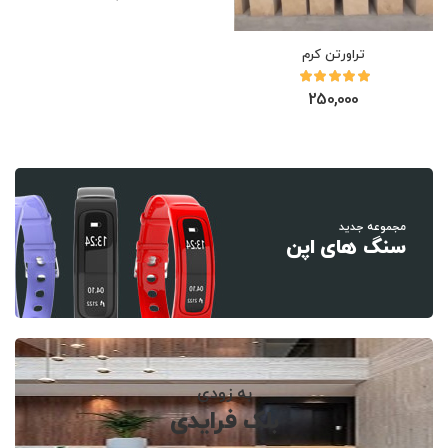
تراورتن کرم
250,000
مجموعه جدید
سنگ های اپن
به زودی
بلک فرایدی