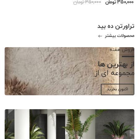
350,000 تومان
350,000 تومان
تراورتن ده بید
محصولات بیشتر
فروش هفته
از بهترین ها
مجموعه ای از
اکنون بخرید