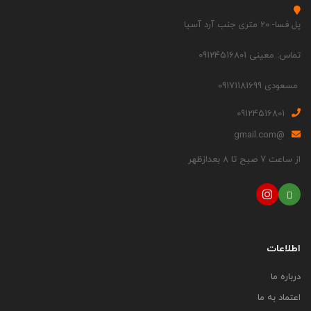
پل فسا- 20 متری جنب آرد آسیا
تماس: معینی 09124516801
مسعودی 09171181699
09124516801
@gmail.com
از ساعت 7 صبح تا 8 بعدازظهر
اطلاعات
درباره ما
اعتماد به ما