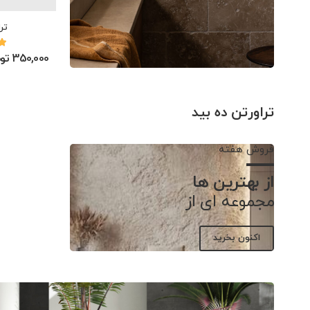
تر
350,000 تومان
تراورتن ده بید
فروش هفته
از بهترین ها
مجموعه ای از
اکنون بخرید