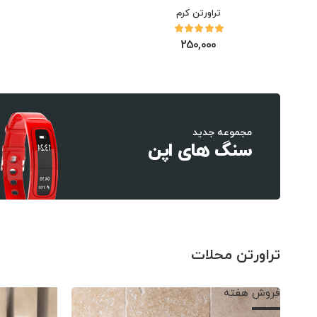
تراورتن کرم
250,000
مجموعه جدید
سنگ های اپن
تراورتن محلات
فروش هفته