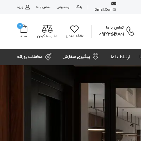
بلاگ
پشتیبانی
تماس با ما
ورود
@gmail.com
0
تماس با ما
09124516801
علاقه مندیها
مقایسه کردن
سبد
پیگیری سفارش
معاملات روزانه
ارتباط با ما