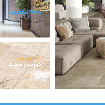
فروش مگا
70% تخفیف
اکنون بخرید
کتاب پرفروش
دوربین جدید
اکنون بخرید