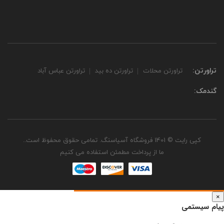
تراورتن:
تراورتن محلات
تراورتن ده بید
تراورتن عباس آباد
گندمک:
کپی رایت © 1401 فروشگاه آسیاسنگ. تمامی حقوق محفوظ است..
ما از پرداخت مطمئن استفاده می کنیم
×
پیام سیستمی