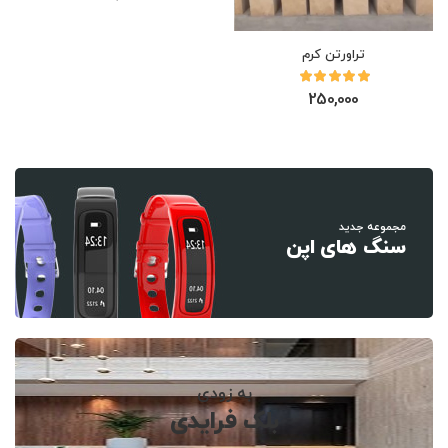
تراورتن کرم
250,000
مجموعه جدید
سنگ های اپن
به زودی
بلک فرایدی