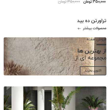
350,000 تومان
350,000 تومان
تراورتن ده بید
محصولات بیشتر
فروش هفته
از بهترین ها
مجموعه ای از
اکنون بخرید