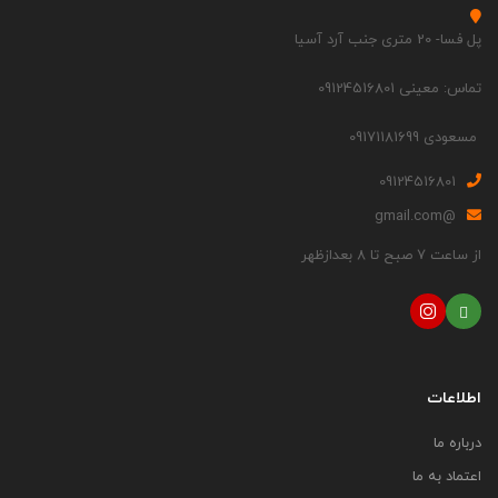
پل فسا- 20 متری جنب آرد آسیا
تماس: معینی 09124516801
مسعودی 09171181699
09124516801
@gmail.com
از ساعت 7 صبح تا 8 بعدازظهر
اطلاعات
درباره ما
اعتماد به ما