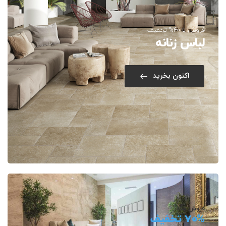
فروش تا 40% تخفیف
لباس زنانه
اکنون بخرید
فروش مگا
70% تخفیف