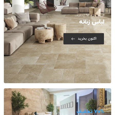
فروش تا 40% تخفیف
لباس زنانه
اکنون بخرید
فروش مگا
70% تخفیف