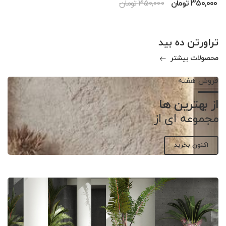
350,000 تومان
350,000 تومان
تراورتن ده بید
محصولات بیشتر
فروش هفته
از بهترین ها
مجموعه ای از
اکنون بخرید