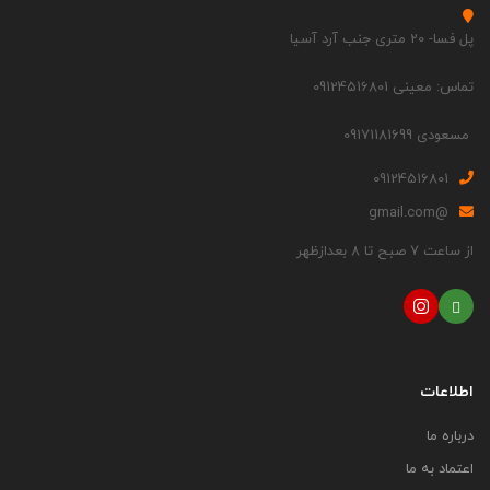
پل فسا- 20 متری جنب آرد آسیا
تماس: معینی 09124516801
مسعودی 09171181699
09124516801
@gmail.com
از ساعت 7 صبح تا 8 بعدازظهر
اطلاعات
درباره ما
اعتماد به ما