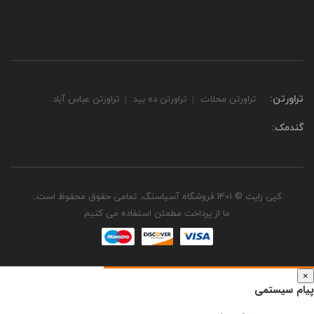
تراورتن:
تراورتن محلات
تراورتن ده بید
تراورتن عباس آباد
گندمک:
کپی رایت © 1401 فروشگاه آسیاسنگ. تمامی حقوق محفوظ است..
ما از پرداخت مطمئن استفاده می کنیم
×
پیام سیستمی