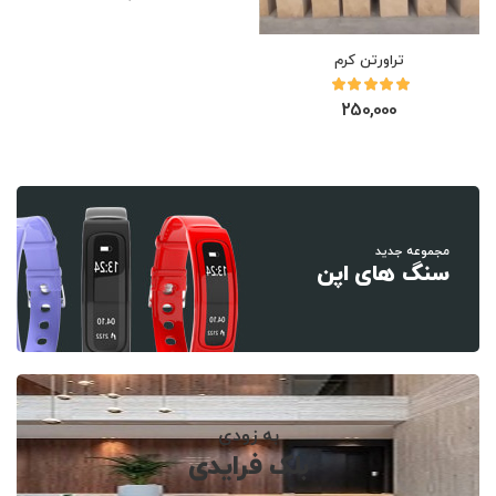
تراورتن کرم
250,000
مجموعه جدید
سنگ های اپن
به زودی
بلک فرایدی