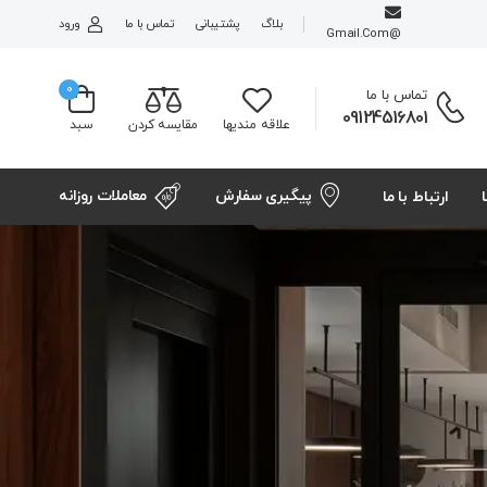
بلاگ
پشتیبانی
تماس با ما
ورود
@gmail.com
0
تماس با ما
09124516801
علاقه مندیها
مقایسه کردن
سبد
پیگیری سفارش
معاملات روزانه
ارتباط با ما