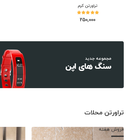
تراورتن کرم
250,000
مجموعه جدید
سنگ های اپن
تراورتن محلات
فروش هفته