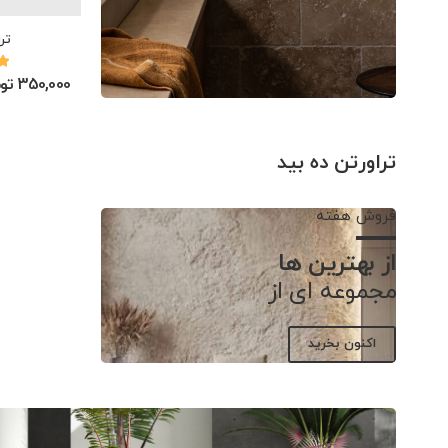
تر
350,000 تومان
تراورتن ده بید
فروش هفته
از بهترین ها
مجموعه ای از
اکنون بخرید