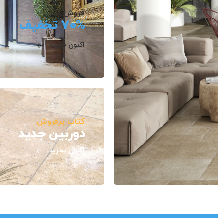
فروش مگا
70% تخفیف
اکنون بخرید
کتاب پرفروش
دوربین جدید
اکنون بخرید