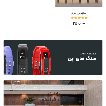
تراورتن کرم
250,000
مجموعه جدید
سنگ های اپن
به زودی
بلک فرایدی