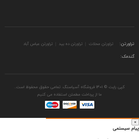
تراورتن:
تراورتن محلات
تراورتن ده بید
تراورتن عباس آباد
گندمک:
کپی رایت © 1401 فروشگاه آسیاسنگ. تمامی حقوق محفوظ است..
ما از پرداخت مطمئن استفاده می کنیم
×
پیام سیستمی