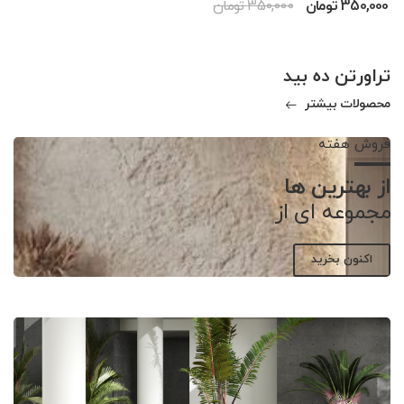
350,000 تومان
350,000 تومان
تراورتن ده بید
محصولات بیشتر
فروش هفته
از بهترین ها
مجموعه ای از
اکنون بخرید