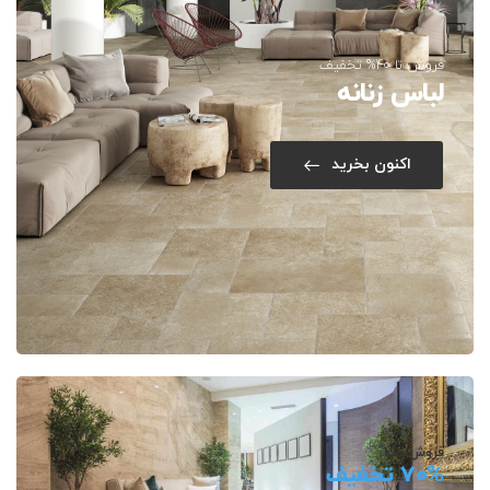
فروش تا 40% تخفیف
لباس زنانه
اکنون بخرید
فروش مگا
70% تخفیف